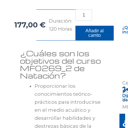
MF0269_2.
Natación
Duración:
177,00
€
cantidad
¿Q
120 Horas
Añadir al
in
carrito
¿Cuáles son los
objetivos del curso
MF0269_2 de
Natación?
Ce
Proporcionar los
po
conocimientos teórico-
Di
C
de
prácticos para introducirse
M
en el medio acuático y
desarrollar habilidades y
¿
destrezas básicas de la