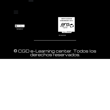
Política de Protección de Datos
Términos y Condiciones de Compra
© CGD e-Learning center. Todos los
derechos reservados.