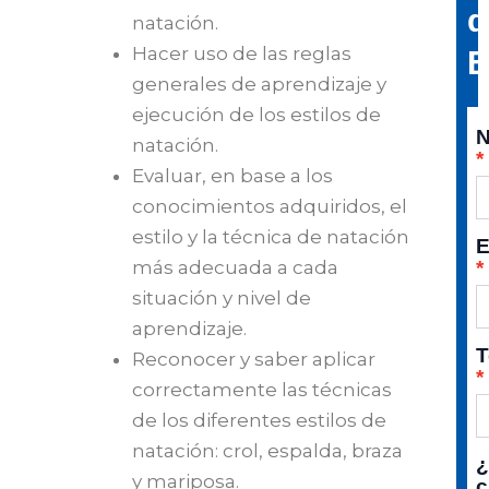
d
natación.
Hacer uso de las reglas
E
generales de aprendizaje y
ejecución de los estilos de
natación.
Evaluar, en base a los
conocimientos adquiridos, el
estilo y la técnica de natación
E
más adecuada a cada
situación y nivel de
aprendizaje.
T
Reconocer y saber aplicar
correctamente las técnicas
de los diferentes estilos de
natación: crol, espalda, braza
y mariposa.
c