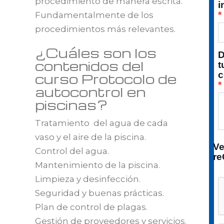
procedimiento de manera escrita.
i
Fundamentalmente de los
procedimientos más relevantes.
¿Cuáles son los
D
contenidos del
t
c
curso Protocolo de
autocontrol en
piscinas?
Tratamiento del agua de cada
vaso y el aire de la piscina.
Ve
Control del agua.
r
Mantenimiento de la piscina.
Limpieza y desinfección.
Seguridad y buenas prácticas.
Plan de control de plagas.
Gestión de proveedores y servicios.