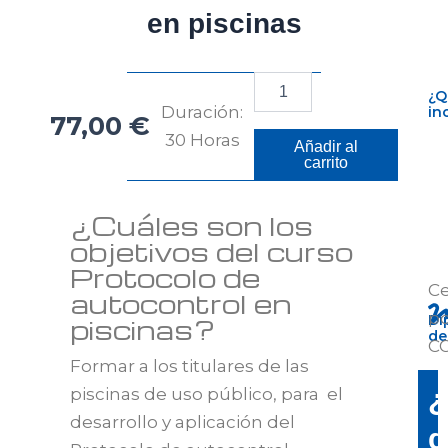
en piscinas
Protocolo
¿Q
de
Duración:
in
77,00
€
autocontrol
30 Horas
en
Añadir al
piscinas
carrito
cantidad
¿Cuáles son los
objetivos del curso
Protocolo de
Ce
autocontrol en
po
Di
piscinas?
de
C
Formar a los titulares de las
¿
piscinas de uso público, para el
desarrollo y aplicación del
d