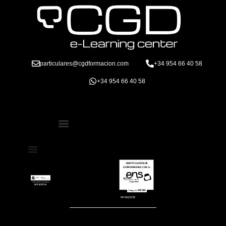
particulares@cgdformacion.com
+34 954 66 40 58
+34 954 66 40 58
Política de Protección de Datos
Términos y Condiciones de Compra