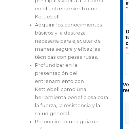
principal y vuelta a la calma
i
en el entrenamiento con
Kettlebell.
Adquirir los conocimientos
D
básicos y la destreza
t
necesaria para ejecutar de
c
manera segura y eficaz las
técnicas con pesas rusas.
Profundizar en la
presentación del
entrenamiento con
Ve
Kettlebell como una
r
herramienta beneficiosa para
la fuerza, la resistencia y la
salud general.
Proporcionar una guía de