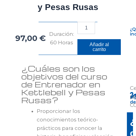
y Pesas Rusas
Entrenador
¿Q
en
Duración:
in
97,00
€
Kettlebell
60 Horas
y
Añadir al
Pesas
carrito
Rusas
cantidad
¿Cuáles son los
objetivos del curso
de Entrenador en
Ce
Kettlebell y Pesas
po
Di
Rusas?
de
C
Proporcionar los
¿
conocimientos teórico-
prácticos para conocer la
d