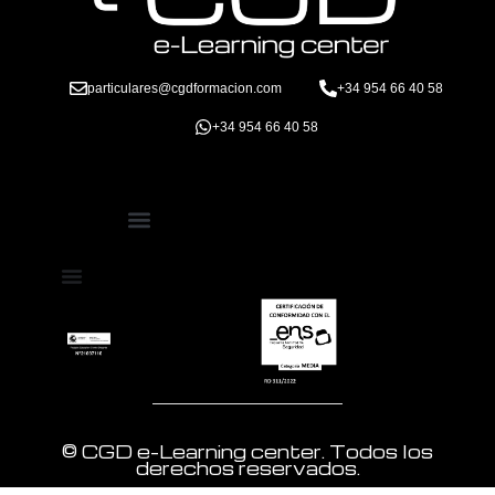
particulares@cgdformacion.com
+34 954 66 40 58
+34 954 66 40 58
Política de Protección de Datos
Términos y Condiciones de Compra
© CGD e-Learning center. Todos los
derechos reservados.