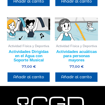
Añadir al carrito
Añadir al carrito
Actividad Física y Deportiva
Actividad Física y Deportiva
Actividades Dirigidas
Actividades acuáticas
en el Agua con
para personas
Soporte Musical
mayores
77,00
€
77,00
€
Añadir al carrito
Añadir al carrito