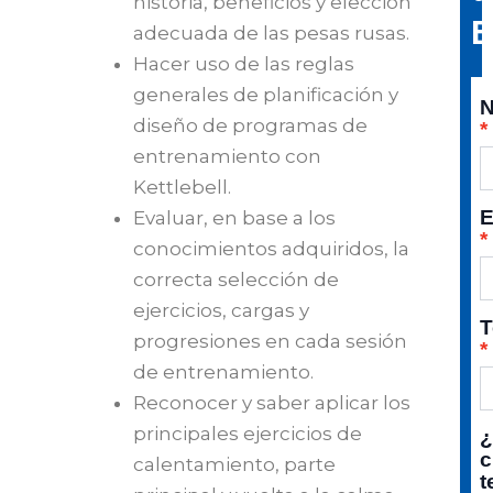
historia, beneficios y elección
E
adecuada de las pesas rusas.
Hacer uso de las reglas
generales de planificación y
diseño de programas de
entrenamiento con
Kettlebell.
E
Evaluar, en base a los
conocimientos adquiridos, la
correcta selección de
ejercicios, cargas y
T
progresiones en cada sesión
de entrenamiento.
Reconocer y saber aplicar los
principales ejercicios de
c
calentamiento, parte
t